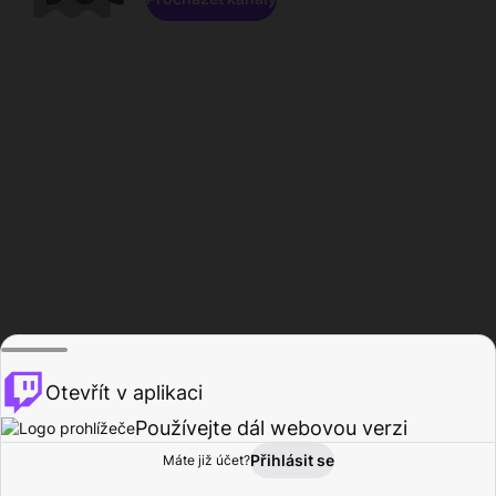
Otevřít v aplikaci
Používejte dál webovou verzi
Přihlásit se
Máte již účet?
Domů
Procházet
Aktivita
Profil