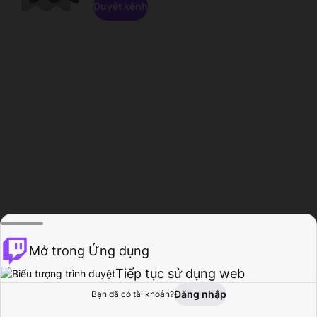
Duyệt kênh
Mở trong Ứng dụng
Tiếp tục sử dụng web
Đăng nhập
Bạn đã có tài khoản?
Trang chủ
Duyệt
Hoạt động
Hồ sơ