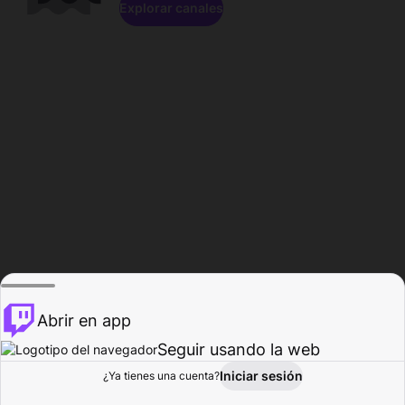
Explorar canales
Abrir en app
Seguir usando la web
Iniciar sesión
Página del
¿Ya tienes una cuenta?
Explorar
Actividad
Perfil
Creador