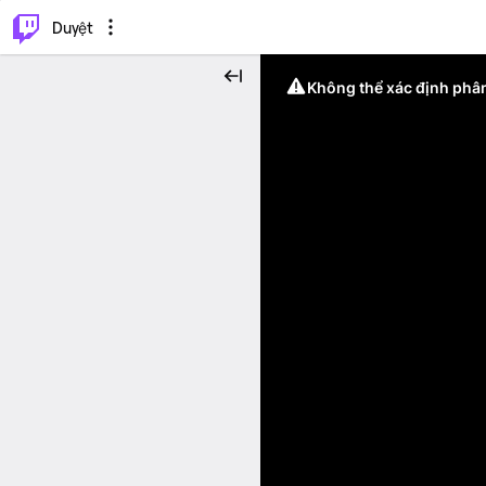
.
⌥
P
Duyệt
Không thể xác định phân