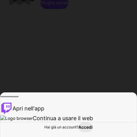
Sfoglia canali
Apri nell'app
Continua a usare il web
Accedi
Hai già un account?
Base
Sfoglia
Attività
Profilo