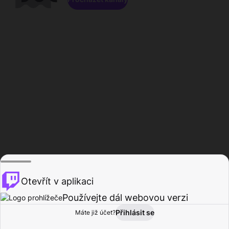
Otevřít v aplikaci
Používejte dál webovou verzi
Přihlásit se
Máte již účet?
Domů
Procházet
Aktivita
Profil