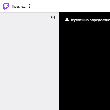
м...
⌥
P
Преглед
Неуспешно определяне