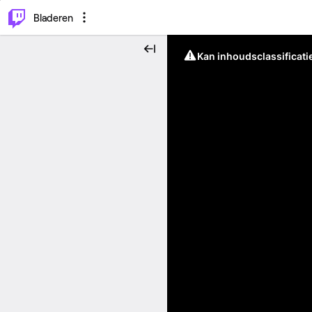
⌥
P
Bladeren
Kan inhoudsclassificati