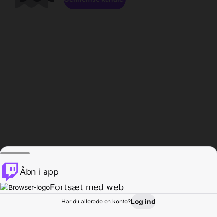
Åbn i app
Fortsæt med web
Log ind
Har du allerede en konto?
Hjem
Gennemse
Aktivitet
Profil