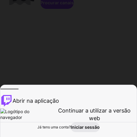
Procurar canais
Abrir na aplicação
Continuar a utilizar a versão
web
Iniciar sessão
Já tens uma conta?
Página inicial
Procurar
Atividade
Perfil