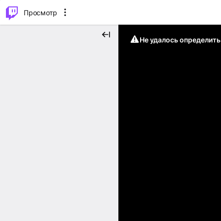
.
⌥
P
Просмотр
Не удалось определит