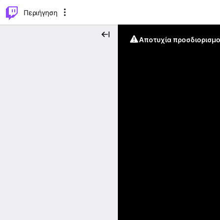
..
⌥
P
Περιήγηση
Αποτυχία προσδιορισμο