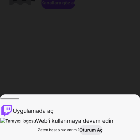
Kanallara göz at
Uygulamada aç
Web'i kullanmaya devam edin
Oturum Aç
Zaten hesabınız var mı?
Ana Sayfa
Gözat
Aktivite
Profil