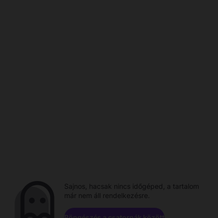
Sajnos, hacsak nincs időgéped, a tartalom
már nem áll rendelkezésre.
Böngészés a csatornák között