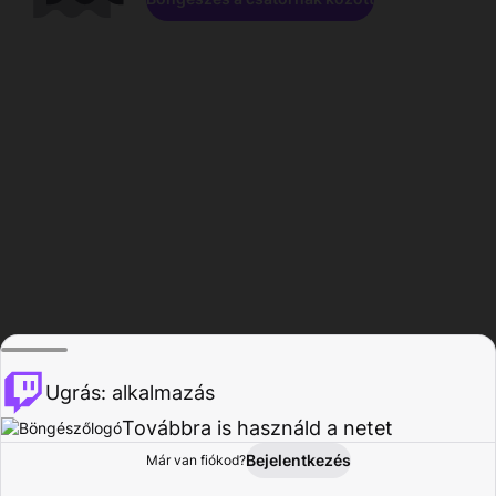
Ugrás: alkalmazás
Továbbra is használd a netet
Bejelentkezés
Már van fiókod?
Főoldal
Böngészés
Tevékenység
Profil