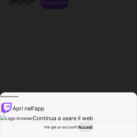
Sfoglia canali
Apri nell'app
Continua a usare il web
Accedi
Hai già un account?
Base
Sfoglia
Attività
Profilo