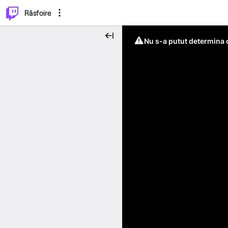
⌥
P
Răsfoire
Nu s-a putut determina c