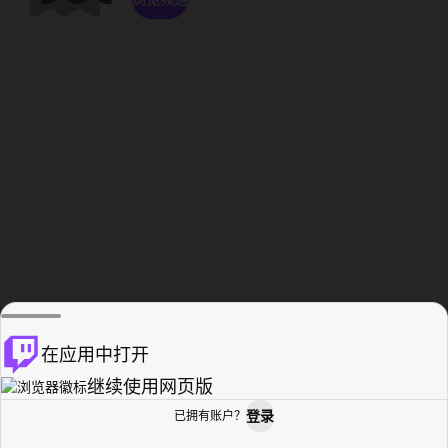
在应用中打开
继续使用网页版
登录
已拥有账户？
主页
浏览
活动纪录
个人资料