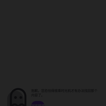
抱歉。您恐怕得搭乘时光机才有办法找回那个
内容了。
浏览频道