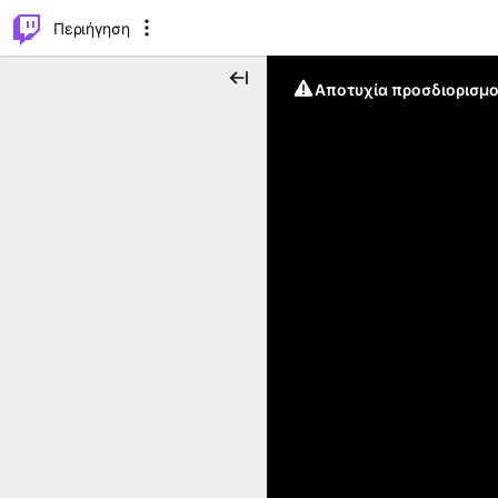
..
⌥
P
Περιήγηση
Αποτυχία προσδιορισμο