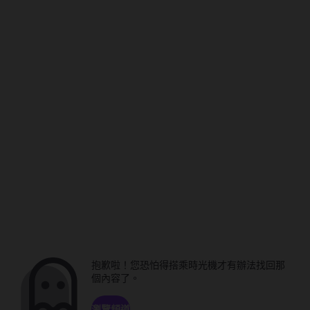
抱歉啦！您恐怕得搭乘時光機才有辦法找回那
個內容了。
瀏覽頻道