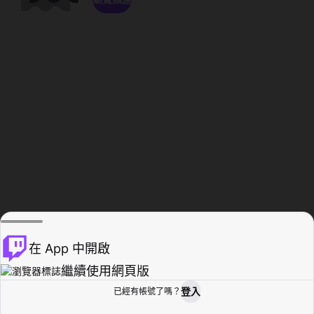
在 App 中開啟
繼續使用網頁版
登入
已經有帳號了嗎？
創作者基地
瀏覽
活動紀錄
個人檔案