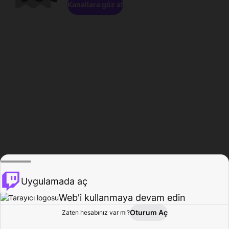
Kanallara göz at
Uygulamada aç
Web'i kullanmaya devam edin
Oturum Aç
Zaten hesabınız var mı?
Ana Sayfa
Gözat
Aktivite
Profil