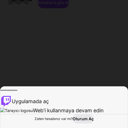
Kanallara göz at
Uygulamada aç
Web'i kullanmaya devam edin
Oturum Aç
Zaten hesabınız var mı?
Ana Sayfa
Gözat
Aktivite
Profil