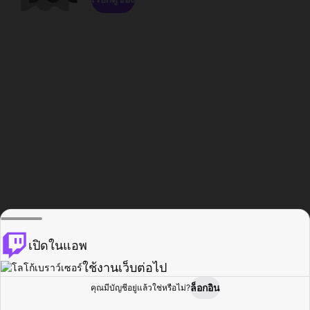
เปิดในแอพ
ใช้งานเว็บต่อไป
ล็อกอิน
คุณมีบัญชีอยู่แล้วใช่หรือไม่?
หน้าแรก
เรียกดู
กิจกรรม
โปรไฟล์