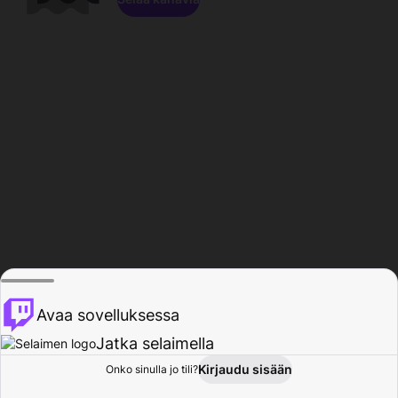
Avaa sovelluksessa
Jatka selaimella
Kirjaudu sisään
Onko sinulla jo tili?
Koti
Selaa
Toiminta
Profiili