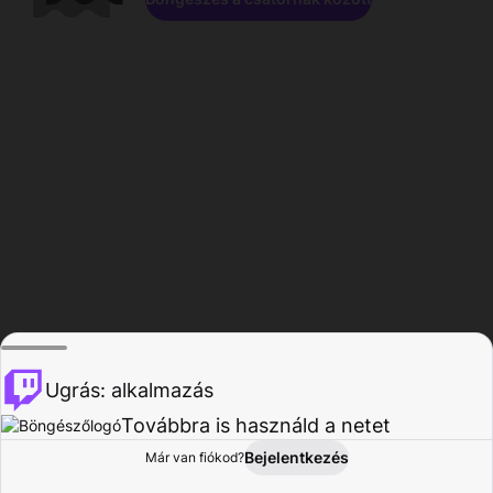
Ugrás: alkalmazás
Továbbra is használd a netet
Bejelentkezés
Már van fiókod?
Főoldal
Böngészés
Tevékenység
Profil