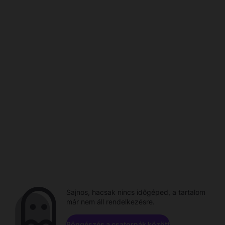
Sajnos, hacsak nincs időgéped, a tartalom
már nem áll rendelkezésre.
Böngészés a csatornák között