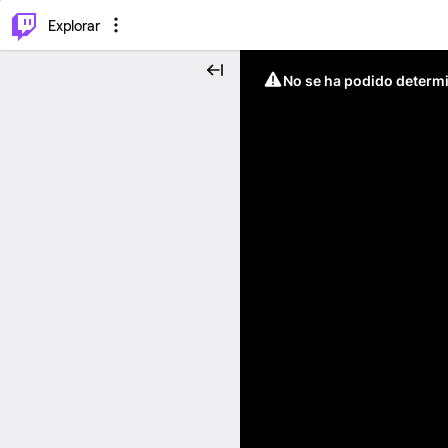
⌥
P
Explorar
No se ha podido determin