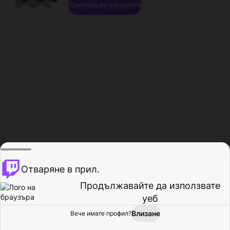
Преглед на каналите
Отваряне в прил.
Продължавайте да използвате
уеб
Влизане
Вече имате профил?
Начало
Преглед
Активност
Профил