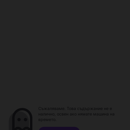
Съжаляваме. Това съдържание не е
налично, освен ако нямате машина на
времето.