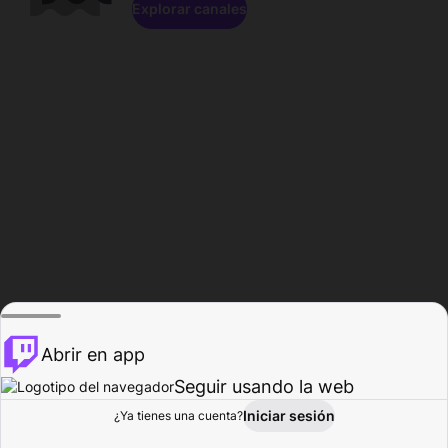
Explorar canales
Abrir en app
Seguir usando la web
Iniciar sesión
Página del
¿Ya tienes una cuenta?
Explorar
Actividad
Perfil
Creador