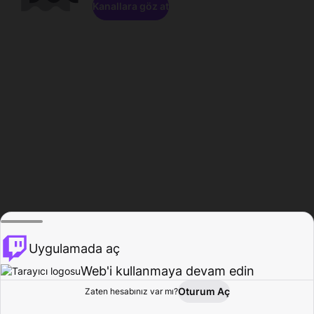
Kanallara göz at
Uygulamada aç
Web'i kullanmaya devam edin
Oturum Aç
Zaten hesabınız var mı?
Ana Sayfa
Gözat
Aktivite
Profil