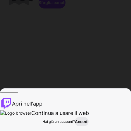
Sfoglia canali
Apri nell'app
Continua a usare il web
Accedi
Hai già un account?
Base
Sfoglia
Attività
Profilo