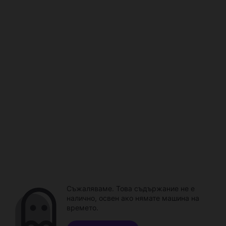
Съжаляваме. Това съдържание не е
налично, освен ако нямате машина на
времето.