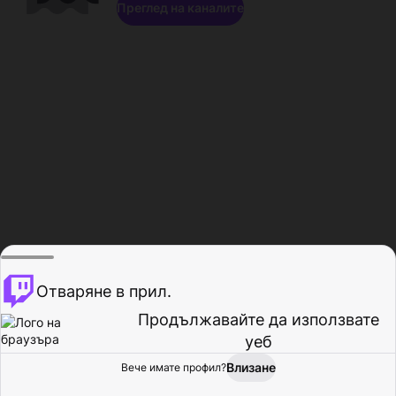
Преглед на каналите
Отваряне в прил.
Продължавайте да използвате
уеб
Влизане
Вече имате профил?
Начало
Преглед
Активност
Профил