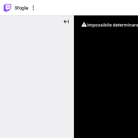
⌥
P
Sfoglia
Impossibile determinare