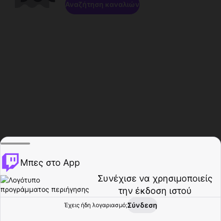
Αναζήτηση καναλιών
Μπες στο App
Συνέχισε να χρησιμοποιείς
την έκδοση ιστού
Σύνδεση
Έχεις ήδη λογαριασμό;
Αρχική σελίδα
Περιήγηση
Δραστηριότητα
Προφίλ