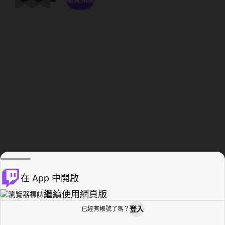
在 App 中開啟
繼續使用網頁版
登入
已經有帳號了嗎？
創作者基地
瀏覽
活動紀錄
個人檔案