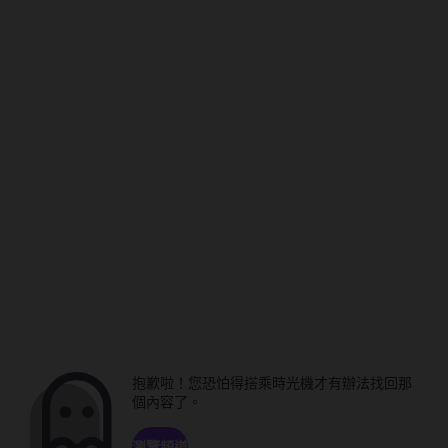
抱歉啦！您恐怕得搭乘時光機才有辦法找回那
個內容了。
瀏覽頻道