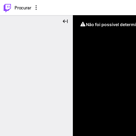
.
⌥
P
Procurar
Não foi possível determ