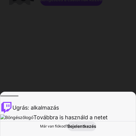
Ugrás: alkalmazás
Továbbra is használd a netet
Bejelentkezés
Már van fiókod?
Főoldal
Böngészés
Tevékenység
Profil