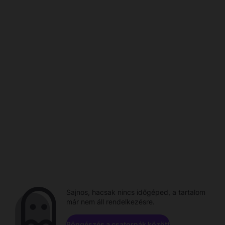
Sajnos, hacsak nincs időgéped, a tartalom
már nem áll rendelkezésre.
Böngészés a csatornák között