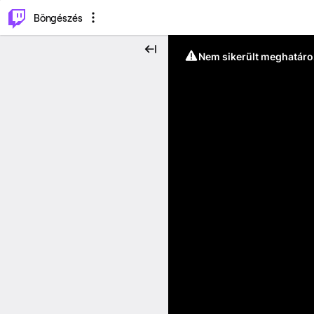
⌥
P
Böngészés
Nem sikerült meghatáro