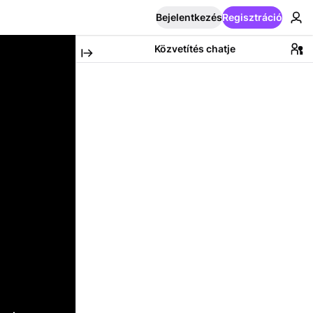
Bejelentkezés
Regisztráció
Közvetítés chatje