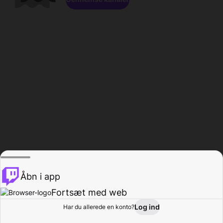
Åbn i app
Fortsæt med web
Log ind
Har du allerede en konto?
Hjem
Gennemse
Aktivitet
Profil