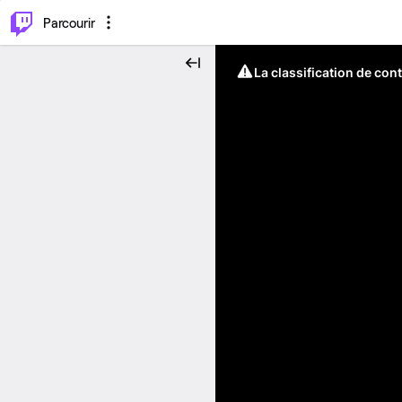
⌥
P
Parcourir
La classification de con