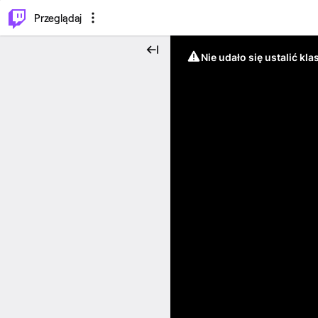
…
⌥
P
Przeglądaj
Nie udało się ustalić klas