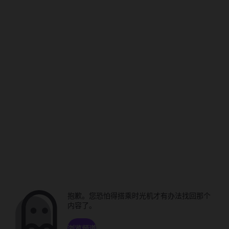
抱歉。您恐怕得搭乘时光机才有办法找回那个
内容了。
浏览频道