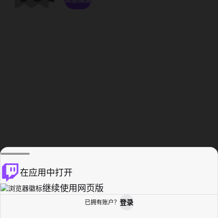
在应用中打开
继续使用网页版
登录
已拥有账户？
主页
浏览
活动纪录
个人资料