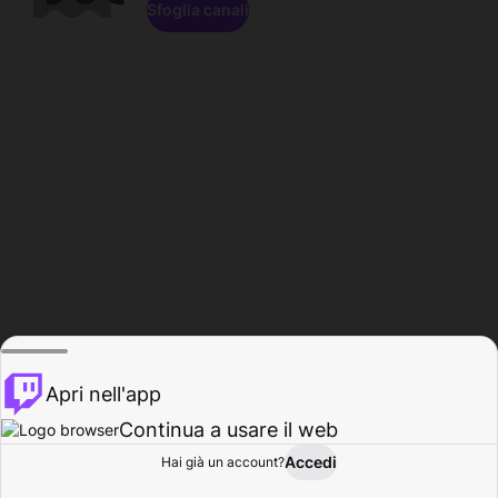
Sfoglia canali
Apri nell'app
Continua a usare il web
Accedi
Hai già un account?
Base
Sfoglia
Attività
Profilo