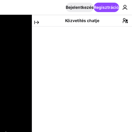
Bejelentkezés
Regisztráció
Közvetítés chatje