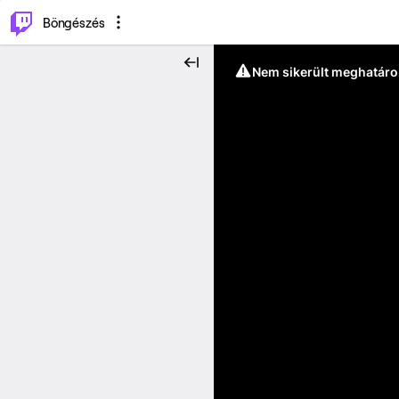
⌥
P
Böngészés
Nem sikerült meghatáro