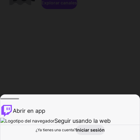
Explorar canales
Abrir en app
Seguir usando la web
Iniciar sesión
Página del
¿Ya tienes una cuenta?
Explorar
Actividad
Perfil
Creador