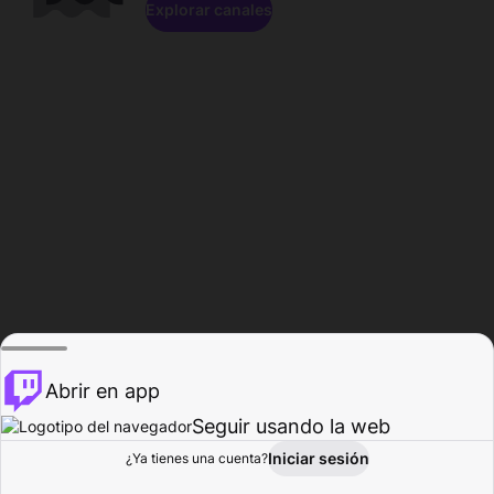
Explorar canales
Abrir en app
Seguir usando la web
Iniciar sesión
Página del
¿Ya tienes una cuenta?
Explorar
Actividad
Perfil
Creador