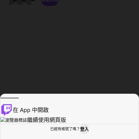
在 App 中開啟
繼續使用網頁版
登入
已經有帳號了嗎？
創作者基地
瀏覽
活動紀錄
個人檔案