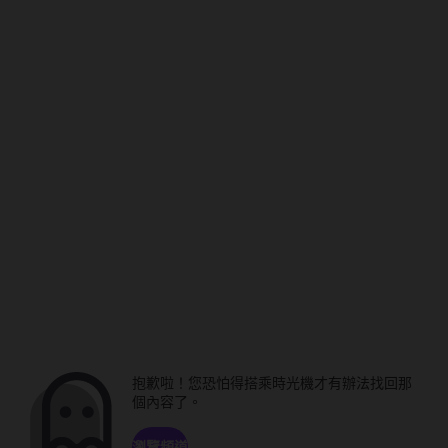
抱歉啦！您恐怕得搭乘時光機才有辦法找回那
個內容了。
瀏覽頻道