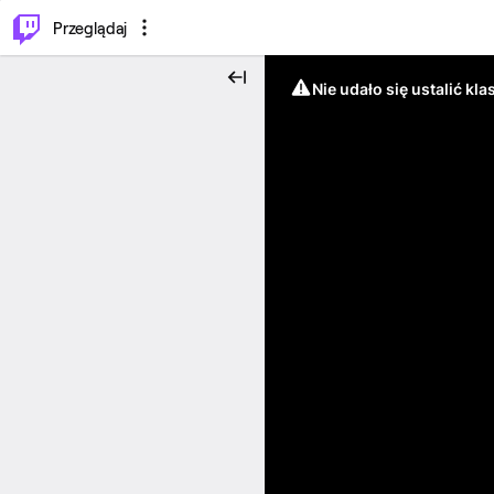
…
⌥
P
Przeglądaj
Nie udało się ustalić klas