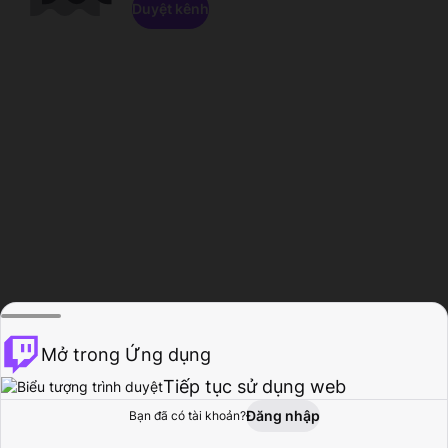
Duyệt kênh
Mở trong Ứng dụng
Tiếp tục sử dụng web
Đăng nhập
Bạn đã có tài khoản?
Trang chủ
Duyệt
Hoạt động
Hồ sơ