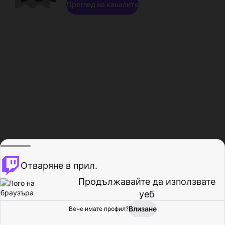
Преглед на каналите
Отваряне в прил.
Продължавайте да използвате
уеб
Влизане
Вече имате профил?
Начало
Преглед
Активност
Профил