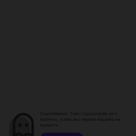
Съжаляваме. Това съдържание не е
налично, освен ако нямате машина на
времето.