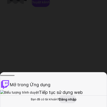
Duyệt kênh
Mở trong Ứng dụng
Tiếp tục sử dụng web
Đăng nhập
Bạn đã có tài khoản?
Trang chủ
Duyệt
Hoạt động
Hồ sơ