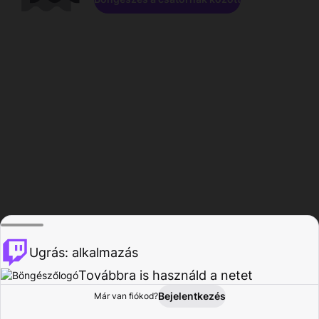
Ugrás: alkalmazás
Továbbra is használd a netet
Bejelentkezés
Már van fiókod?
Főoldal
Böngészés
Tevékenység
Profil