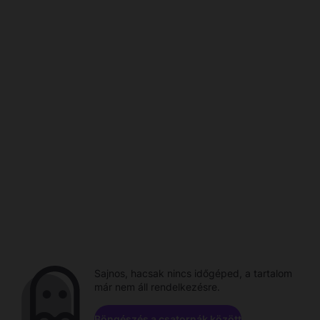
Sajnos, hacsak nincs időgéped, a tartalom
már nem áll rendelkezésre.
Böngészés a csatornák között